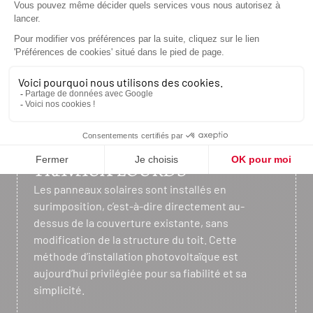
UNE INSTALLATION
PHOTOVOLTAÏQUE SANS
TRAVAUX LOURDS
Les panneaux solaires sont installés en
surimposition, c’est-à-dire directement au-
dessus de la couverture existante, sans
modification de la structure du toit. Cette
méthode d’installation photovoltaïque est
aujourd’hui privilégiée pour sa fiabilité et sa
simplicité.